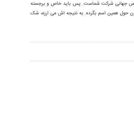
ه آدرس جهانی شرکت شماست. پس باید خاص و برجسته
نتون حول همین اسم بگرده. به نتیجه اش می ارزه، شک
تابع قوانين و مقررات جمهوري اسلامي ايران است