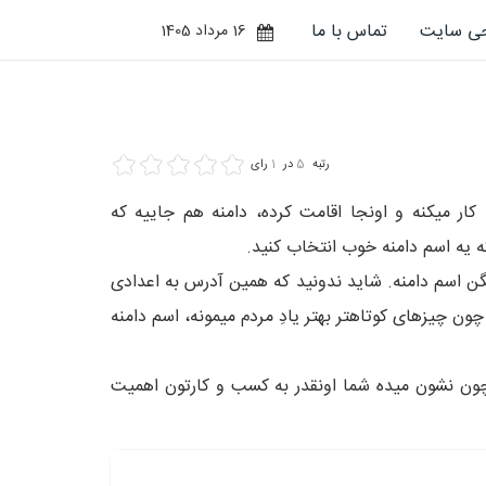
حی سایت
تماس با ما
16 مرداد 1405
رتبه
5
در
1
رای
ار میکنه و اونجا اقامت کرده، دامنه هم جاییه که
ه یه اسم دامنه خوب انتخاب کنید.
نید و تو نوار آدرس بالای صفحه، آدرس دارکوب رو تایپ میکنید: www.sitedar.com، به این میگن اسم دامنه. شاید ندونید که همین آدرس به اعدادی
 دامنه بوجود اومده و چون چیزهای کوتاهتر بهتر یادِ مردم میمونه، اسم دامنه
 چون نشون میده شما اونقدر به کسب و کارتون اهمیت