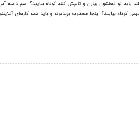
نند باید تو ذهنشون بیارن و تایپش کنند کوتاه بیایید؟ اسم دامن
می کوتاه بیایید؟ اینجا محدوده برندتونه و باید همه کارهای آنلای
دارکوب نام و علامت تجاری ثبت شده این مجموعه می باشد
راي مجوزهاي لازم از مراجع مربوطه مي‌باشند و فعاليت‌هاي اين سايت 
Trustpilot