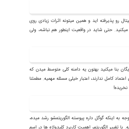
ال رو پذیرفته اید و همین میتونه اثرات زیادی روی
میکنید. حتی شاید در واقعیت اینطور هم نباشه، ولی
اسم دامنه خودتون استفاده میکنید، شرکتتون به نظر حرفه ای میاد، اما وقتی وبسایتتونو روی یه هاست یا ISP رایگان بنا میکنید بهتون یه دامنه کلی متوسط میدن که
ماد کامل ندارند، اعتبار خیلی مسئله مهمیه. مطمئنا
نخریده!
ه به اینکه گوگل داره پیوسته الگوریتمشو رشد میده،
تغییر الگوریتم، اهمیت کاربرد کلیدواژه ها در اسم