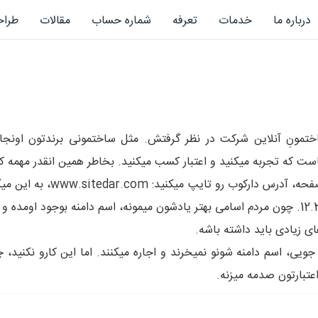
درباره ما
خدمات
تعرفه
شماره حساب
مقالات
طرا
تمونِ آنلاین شرکت در نظر گرفتش. مثل ساختمونی برندتون اونجا ک
است که تجربه میکنید و اعتبار کسب میکنید. بخاطر همین انقدر مهمه ک
مثلا وقتی مرورگرتونو باز میک
تبدیل میشه که بهش IP آدرس میگن، مثلا 12.345.678.9. چون مردم اسامی بهتر یادشون میمونه، اسم
ای زیادی باید داشته باشه.
یی، اسم دامنه شونو نمیخرند و اجاره میکنند. اما این کارو نکنید،
عتبارتون صدمه میزنه.