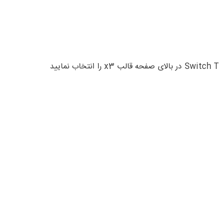
نکنته: ممکن است قالب کنترل پانل سایت شما با قالب مورد نظر متفاوت باشد می توانید از بخش انتخاب قالب خود Switch Theme در بالای صفحه قالب x3 را انتخاب نمایید