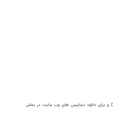
برای دانلود فایل های روی سرور در بخش زیرین Download a Home Directory Backup بر روی کلید Download و برای دانلود دیتابیس های وب سایت در بخش