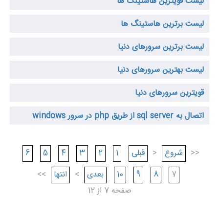
لیست قویترین هاستینگ ها
لیست برترین هاستینگ ها
لیست برترین سرورهای دنیا
لیست بهترین سرورهای دنیا
قویترین سرورهای دنیا
اتصال به sql server از طریق php در سرور windows
<<
شروع
<
قبلی
1
2
3
4
5
6
7
8
9
10
بعدی
>
انتها
>>
صفحه 7 از 12